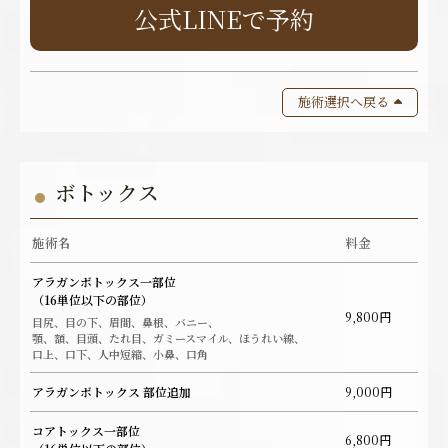
公式LINEで予約
施術選択へ戻る
ボトックス
施術名
料金
アラガンボトックス一部位
（16単位以下の部位）
9,800円
目尻、目の下、眉間、鼻根、バニー、
顎、額、目頭、たれ目、ガミースマイル、ほうれい線、
口上、口下、人中短縮、小鼻、口角
アラガンボトックス 部位追加
9,000円
コアトックス一部位
6,800円