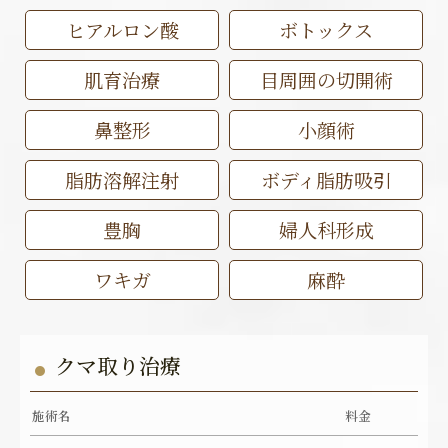
ヒアルロン酸
ボトックス
肌育治療
目周囲の切開術
鼻整形
小顔術
脂肪溶解注射
ボディ脂肪吸引
豊胸
婦人科形成
ワキガ
麻酔
クマ取り治療
施術名
料金